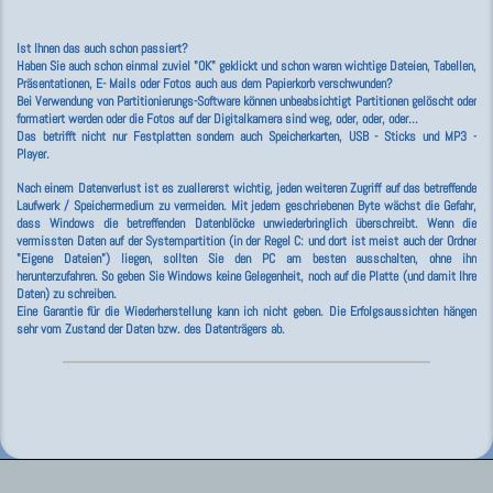
Ist Ihnen das auch schon passiert?
Haben Sie auch schon einmal zuviel "OK" geklickt und schon waren wichtige Dateien, Tabellen,
Präsentationen, E- Mails oder Fotos auch aus dem Papierkorb verschwunden?
Bei Verwendung von Partitionierungs-Software können unbeabsichtigt Partitionen gelöscht oder
formatiert werden oder die Fotos auf der Digitalkamera sind weg, oder, oder, oder...
Das betrifft nicht nur Festplatten sondern auch Speicherkarten, USB - Sticks und MP3 -
Player.
Nach einem Datenverlust ist es zuallererst wichtig, jeden weiteren Zugriff auf das betreffende
Laufwerk / Speichermedium zu vermeiden. Mit jedem geschriebenen Byte wächst die Gefahr,
dass Windows die betreffenden Datenblöcke unwiederbringlich überschreibt. Wenn die
vermissten Daten auf der Systempartition (in der Regel C: und dort ist meist auch der Ordner
"Eigene Dateien") liegen, sollten Sie den PC am besten ausschalten,
ohne
ihn
herunterzufahren. So geben Sie Windows keine Gelegenheit, noch auf die Platte (und damit Ihre
Daten) zu schreiben.
Eine Garantie für die Wiederherstellung kann ich nicht geben. Die Erfolgsaussichten hängen
sehr vom Zustand der Daten bzw. des Datenträgers ab.